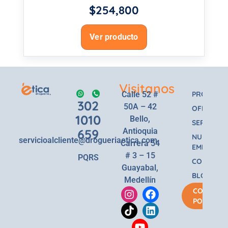
$
254,800
Ver producto
Visitanos
Calle 52 #
PRODUCT
302
50A – 42
OFERTAS
1010
Bello,
SERVICIOS
659
Antioquia
NUESTRA
servicioalcliente@drogueriaetica.com
Carrera 54
EMPRESA
# 3 – 15
PQRS
CONTACT
Guayabal,
BLOG
Medellín
COMPRA
POR