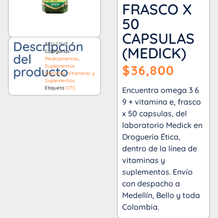
FRASCO X
50
CAPSULAS
Descripción
SKU
1796
(MEDICK)
Categorías
del
Medicamentos
,
$
36,800
Suplementos
producto
Dietarios
,
Vitaminas y
Suplementos
Etiqueta
OTC
Encuentra omega 3 6
9 + vitamina e, frasco
x 50 capsulas, del
laboratorio Medick en
Droguería Ética,
dentro de la línea de
vitaminas y
suplementos. Envío
con despacho a
Medellín, Bello y toda
Colombia.