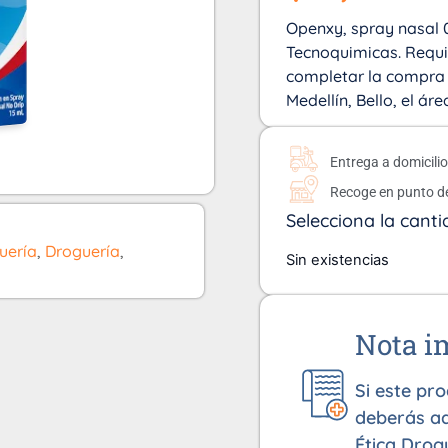
Openxy, spray nasal 0
Tecnoquimicas. Requi
completar la compra e
Medellín, Bello, el á
Entrega a domicili
Recoge en punto d
Selecciona la canti
uería
,
Droguería
,
Sin existencias
Nota i
Si este pr
deberás ad
Ética Drog