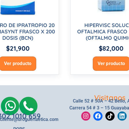
O DE IPRATROPIO 20
HIPERVISC SOLU
RASYNT FRASCO X 200
OFTALMICA FRASCO 
DOSIS (BCN)
(OFTALMO QUIMI
$
21,900
$
82,000
Ver producto
Ver producto
Visitanos
Calle 52 # 50A – 42 Bello, 
Carrera 54 # 3 – 15 Guayaba
302 1010 659
lcliente@drogueriaetica.com