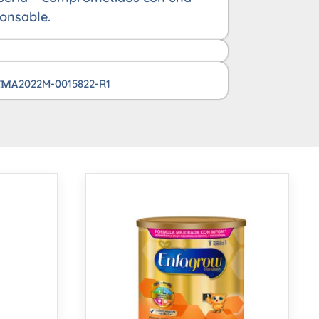
onsable.
VIMA
2022M-0015822-R1