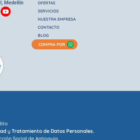
l, Medellín
OFERTAS
SERVICIOS
NUESTRA EMPRESA
CONTACTO
BLOG
COMPRA POR
dito
dad
y
Tratamiento de Datos Personales.
cción Social de Antioquia
.