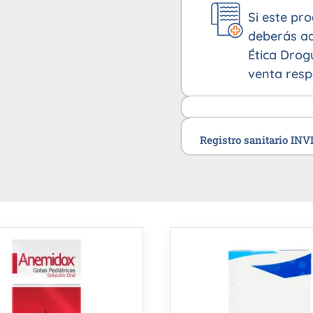
Si este pr
deberás ad
Ética Drog
venta resp
Registro sanitario IN