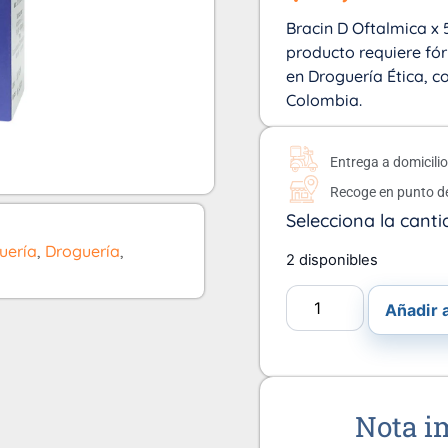
Bracin D Oftalmica x 
producto requiere fó
en Droguería Ética, c
Colombia.
Entrega a domicili
Recoge en punto d
Selecciona la canti
uería
,
Droguería
,
2 disponibles
Añadir a
Nota i