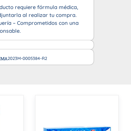
oducto requiere fórmula médica,
juntarla al realizar tu compra.
uería – Comprometidos con una
onsable.
VIMA
2023M-0005384-R2