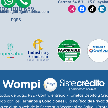
Carrera 54 # 3 – 15 Guayaba
302 1010 659
lcliente@drogueriaetica.com
PQRS
odos de pago: PSE - Contra entrega - Tarjetas Debito y Cre
rdo con los
Términos y Condiciones
y la
Política de Privaci
n en el sitio web de la
Secretaría Seccional de Salud y Prote