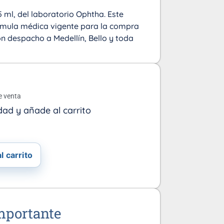
5 ml, del laboratorio Ophtha. Este
rmula médica vigente para la compra
on despacho a Medellín, Bello y toda
o
e venta
dad y añade al carrito
l carrito
mportante