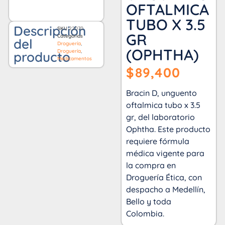
OFTALMICA
TUBO X 3.5
Descripción
SKU
22070
GR
Categorías
del
Droguería
,
(OPHTHA)
Droguería
,
producto
Medicamentos
$
89,400
Bracin D, unguento
oftalmica tubo x 3.5
gr, del laboratorio
Ophtha. Este producto
requiere fórmula
médica vigente para
la compra en
Droguería Ética, con
despacho a Medellín,
Bello y toda
Colombia.