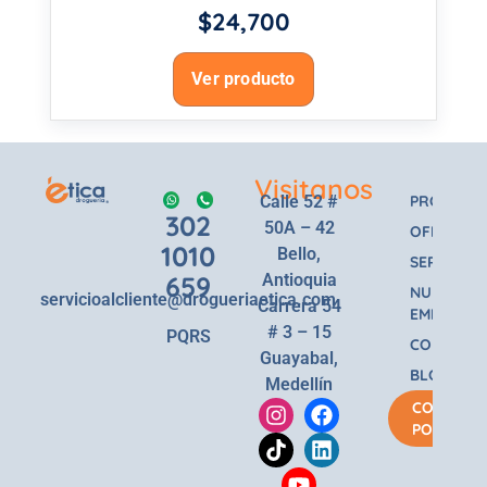
$
24,700
Ver producto
Visitanos
Calle 52 #
PRODUCT
302
50A – 42
OFERTAS
1010
Bello,
SERVICIOS
659
Antioquia
NUESTRA
servicioalcliente@drogueriaetica.com
Carrera 54
EMPRESA
# 3 – 15
PQRS
CONTACT
Guayabal,
BLOG
Medellín
COMPRA
POR