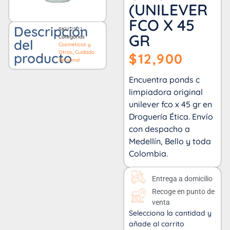
(UNILEVER
FCO X 45
Descripción
SKU
2522
GR
Categorías
del
Cosmeticos y
Otros
,
Cuidado
producto
$
12,900
Personal
Encuentra ponds c
limpiadora original
unilever fco x 45 gr en
Droguería Ética. Envío
con despacho a
Medellín, Bello y toda
Colombia.
Entrega a domicilio
Recoge en punto de
venta
Selecciona la cantidad y
añade al carrito