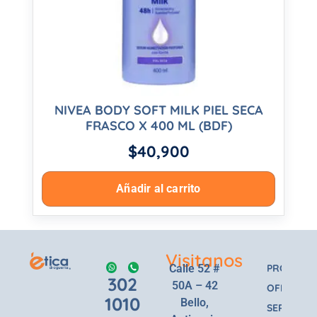
NIVEA BODY SOFT MILK PIEL SECA
FRASCO X 400 ML (BDF)
$
40,900
Añadir al carrito
Visitanos
Calle 52 #
PRODUCT
302
50A – 42
OFERTAS
1010
Bello,
SERVICIOS