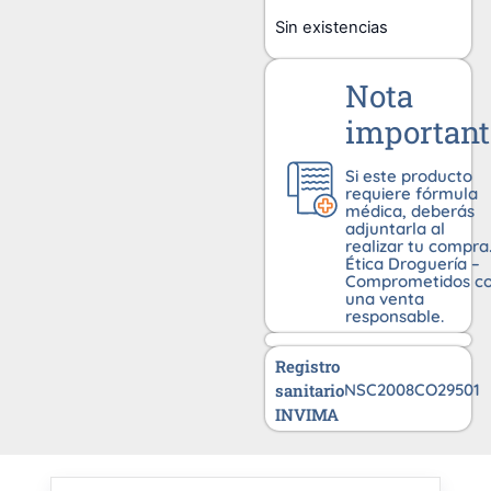
Sin existencias
Nota
important
Si este producto
requiere fórmula
médica, deberás
adjuntarla al
realizar tu compra
Ética Droguería –
Comprometidos c
una venta
responsable.
Registro
sanitario
NSC2008CO29501
INVIMA