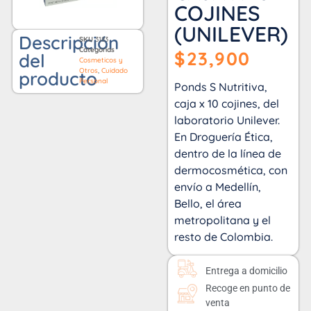
COJINES
(UNILEVER)
Descripción
SKU
3183
Categorías
$
23,900
del
Cosmeticos y
Otros
,
Cuidado
producto
Personal
Ponds S Nutritiva,
caja x 10 cojines, del
laboratorio Unilever.
En Droguería Ética,
dentro de la línea de
dermocosmética, con
envío a Medellín,
Bello, el área
metropolitana y el
resto de Colombia.
Entrega a domicilio
Recoge en punto de
venta