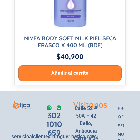
NIVEA BODY SOFT MILK PIEL SECA
FRASCO X 400 ML (BDF)
$
40,900
Añadir al carrito
Visitanos
Calle 52 #
PRODUCT
302
50A – 42
OFERTAS
1010
Bello,
SERVICIOS
659
Antioquia
NUESTRA
servicioalcliente@drogueriaetica.com
Carrera 54