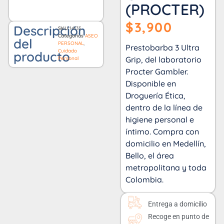
(PROCTER)
$
3,900
Descripción
SKU
14135
Categorías
ASEO
del
PERSONAL
,
Prestobarba 3 Ultra
Cuidado
producto
Grip, del laboratorio
Personal
Procter Gambler.
Disponible en
Droguería Ética,
dentro de la línea de
higiene personal e
íntimo. Compra con
domicilio en Medellín,
Bello, el área
metropolitana y toda
Colombia.
Entrega a domicilio
Recoge en punto de