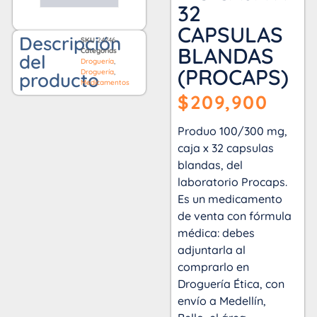
32
CAPSULAS
Descripción
SKU
24746
BLANDAS
Categorías
del
Droguería
,
(PROCAPS)
Droguería
,
producto
Medicamentos
$
209,900
Produo 100/300 mg,
caja x 32 capsulas
blandas, del
laboratorio Procaps.
Es un medicamento
de venta con fórmula
médica: debes
adjuntarla al
comprarlo en
Droguería Ética, con
envío a Medellín,