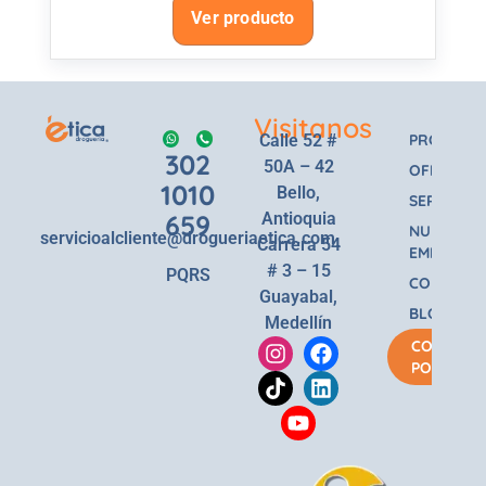
Ver producto
Visitanos
Calle 52 #
PRODUCT
302
50A – 42
OFERTAS
1010
Bello,
SERVICIOS
659
Antioquia
NUESTRA
servicioalcliente@drogueriaetica.com
Carrera 54
EMPRESA
# 3 – 15
PQRS
CONTACT
Guayabal,
BLOG
Medellín
COMPRA
POR