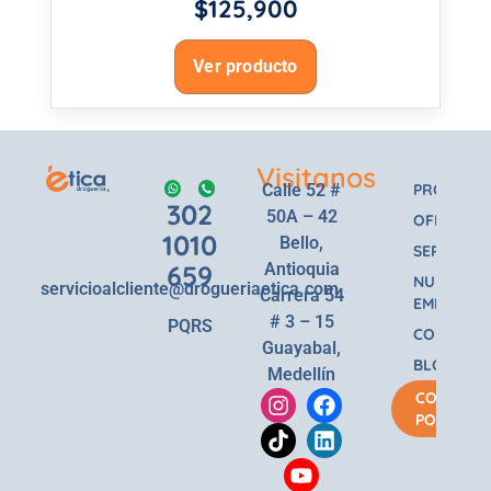
$
125,900
Ver producto
Visitanos
Calle 52 #
PRODUCT
302
50A – 42
OFERTAS
1010
Bello,
SERVICIOS
659
Antioquia
NUESTRA
servicioalcliente@drogueriaetica.com
Carrera 54
EMPRESA
# 3 – 15
PQRS
CONTACT
Guayabal,
BLOG
Medellín
COMPRA
POR