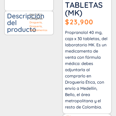
TABLETAS
(MK)
Descripción
SKU
10519
Categorías
$
23,900
del
Droguería
,
Droguería
,
producto
Medicamentos
Propranolol 40 mg,
caja x 30 tabletas, del
laboratorio MK. Es un
medicamento de
venta con fórmula
médica: debes
adjuntarla al
comprarlo en
Droguería Ética, con
envío a Medellín,
Bello, el área
metropolitana y el
resto de Colombia.