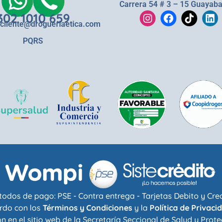
Carrera 54 # 3 – 15 Guayaba
302 1010 659
lcliente@drogueriaetica.com
PQRS
odos de pago: PSE - Contra entrega - Tarjetas Debito y Cre
rdo con los
Términos y Condiciones
y la
Política de Privaci
n en el sitio web de la
Secretaría Seccional de Salud y Prote