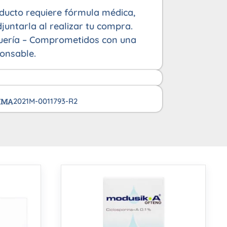
oducto requiere fórmula médica,
juntarla al realizar tu compra.
uería – Comprometidos con una
onsable.
VIMA
2021M-0011793-R2