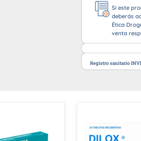
Si este pr
deberás ad
Ética Drog
venta resp
Registro sanitario IN