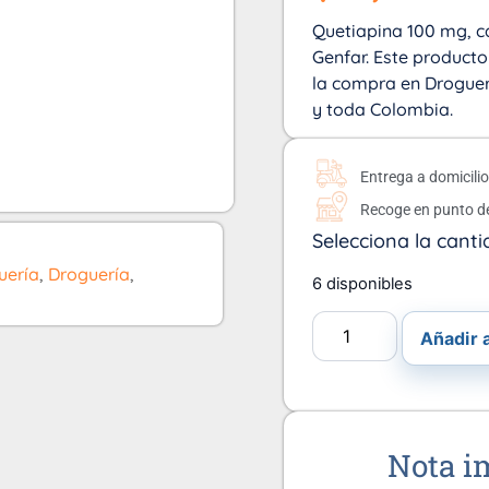
Quetiapina 100 mg, ca
Genfar. Este product
la compra en Droguerí
y toda Colombia.
Entrega a domicili
Recoge en punto d
Selecciona la canti
uería
,
Droguería
,
6 disponibles
Añadir a
Nota i