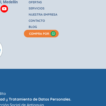
l, Medellín
OFERTAS
SERVICIOS
NUESTRA EMPRESA
CONTACTO
BLOG
COMPRA POR
dito
dad
y
Tratamiento de Datos Personales.
cción Social de Antioquia
.