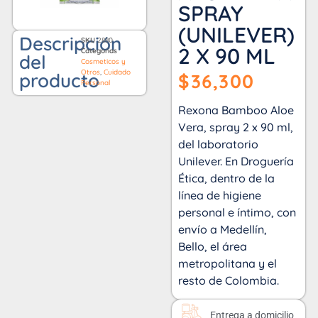
SPRAY
(UNILEVER)
Descripción
SKU
2880
2 X 90 ML
Categorías
del
Cosmeticos y
Otros
,
Cuidado
producto
$
36,300
Personal
Rexona Bamboo Aloe
Vera, spray 2 x 90 ml,
del laboratorio
Unilever. En Droguería
Ética, dentro de la
línea de higiene
personal e íntimo, con
envío a Medellín,
Bello, el área
metropolitana y el
resto de Colombia.
Entrega a domicilio