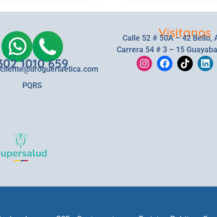
Visitanos
Calle 52 # 50A – 42 Bello, 
Carrera 54 # 3 – 15 Guayaba
302 1010 659
lcliente@drogueriaetica.com
PQRS