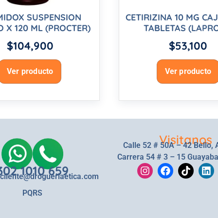
MIDOX SUSPENSION
CETIRIZINA 10 MG CA
 X 120 ML (PROCTER)
TABLETAS (LAPRO
$
104,900
$
53,100
Ver producto
Ver producto
Visitanos
Calle 52 # 50A – 42 Bello, 
Carrera 54 # 3 – 15 Guayaba
302 1010 659
lcliente@drogueriaetica.com
PQRS