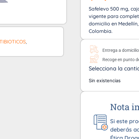
Safelevo 500 mg, caja
vigente para complet
domicilio en Medellín
Colombia.
TIBIOTICOS
,
Entrega a domicili
Recoge en punto d
Selecciona la canti
Sin existencias
Nota i
Si este pr
deberás ad
Ética Drog