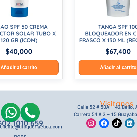
AO SPF 50 CREMA
TANGA SPF 10
CTOR SOLAR TUBO X
BLOQUEADOR EN 
120 GR (ICOM)
FRASCO X 130 ML (RE
$
40,000
$
67,400
Añadir al carrito
Añadir al carrito
Visitanos
Calle 52 # 50A – 42 Bello, 
Carrera 54 # 3 – 15 Guayaba
302 1010 659
lcliente@drogueriaetica.com