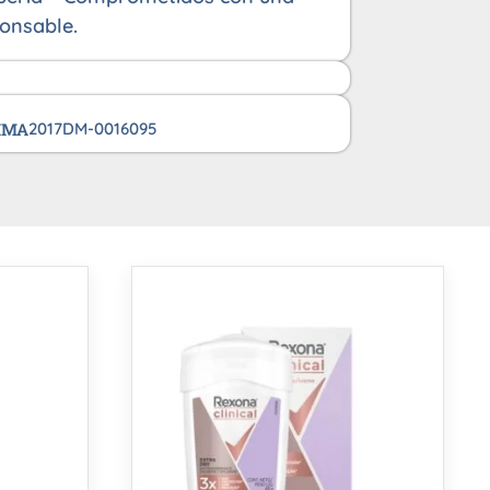
onsable.
VIMA
2017DM-0016095