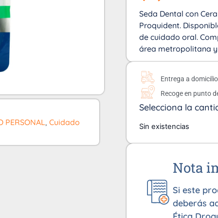
Seda Dental con Cera 
Proquident. Disponible
de cuidado oral. Comp
área metropolitana y
Entrega a domicili
Recoge en punto d
Selecciona la canti
O PERSONAL
,
Cuidado
Sin existencias
Nota i
Si este pr
deberás ad
Ética Drog