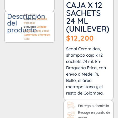
CAJA X 12
SACHETS
Descripción
SKU
1216
24 ML
Categoría
Cuidado
del
Personal
(UNILEVER)
Etiquetas
Cuidado
producto
Capilar
,
Sedal
,
Sedal
Ceramidas Shampoo
$
12,200
Caja
Sedal Ceramidas,
shampoo caja x 12
sachets 24 ml. En
Droguería Ética, con
envío a Medellín,
Bello, el área
metropolitana y el
resto de Colombia.
Entrega a domicilio
Recoge en punto de