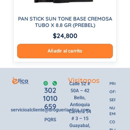
PAN STICK SUN TONE BASE CREMOSA
TUBO X 8.8 GR (PREBEL)
$
24,800
Añadir al carrito
Visitanos
Calle 52 #
PRODUCT
302
50A – 42
OFERTAS
1010
Bello,
SERVICIOS
659
Antioquia
NUESTRA
servicioalcliente@drogueriaetica.com
Carrera 54
EMPRESA
# 3 – 15
PQRS
CONTACT
Guayabal,
BLOG