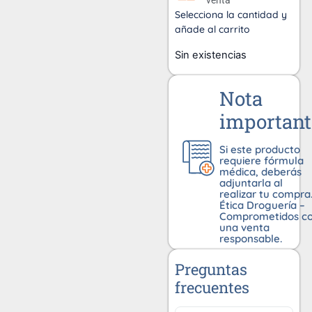
venta
Selecciona la cantidad y
añade al carrito
Sin existencias
Nota
important
Si este producto
requiere fórmula
médica, deberás
adjuntarla al
realizar tu compra
Ética Droguería –
Comprometidos c
una venta
responsable.
Preguntas
frecuentes