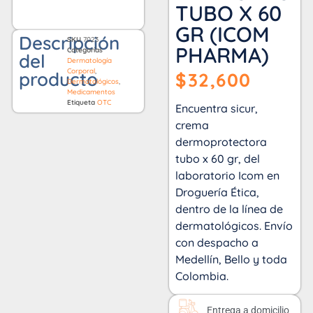
TUBO X 60
GR (ICOM
Descripción
SKU
7023
PHARMA)
Categorías
del
Dermatología
Corporal
,
producto
$
32,600
Dermatológicos
,
Medicamentos
Etiqueta
OTC
Encuentra sicur,
crema
dermoprotectora
tubo x 60 gr, del
laboratorio Icom en
Droguería Ética,
dentro de la línea de
dermatológicos. Envío
con despacho a
Medellín, Bello y toda
Colombia.
Entrega a domicilio