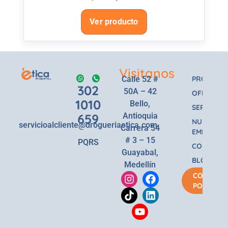
Ver producto
Visitanos
Calle 52 #
PRODUCT
302
50A – 42
OFERTAS
1010
Bello,
SERVICIOS
659
Antioquia
NUESTRA
servicioalcliente@drogueriaetica.com
Carrera 54
EMPRESA
# 3 – 15
PQRS
CONTACT
Guayabal,
BLOG
Medellín
COMPRA
POR