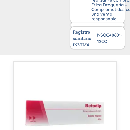
realizar tu compra
Ética Droguería –
Comprometidos c
una venta
responsable.
Registro
NSOC48601-
sanitario
12CO
INVIMA