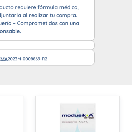
oducto requiere fórmula médica,
juntarla al realizar tu compra.
uería – Comprometidos con una
onsable.
VIMA
2023M-0008869-R2