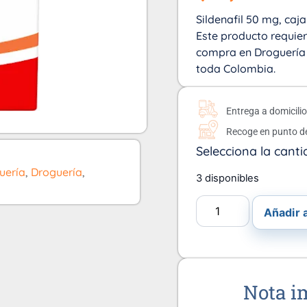
Sildenafil 50 mg, caja
Este producto requie
compra en Droguería É
toda Colombia.
Entrega a domicili
Recoge en punto d
Selecciona la canti
uería
,
Droguería
,
3 disponibles
Añadir a
Nota i