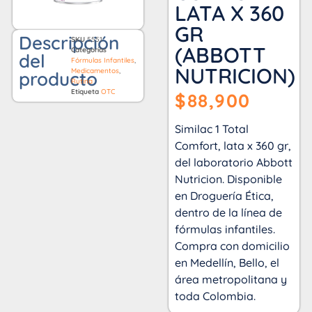
LATA X 360
GR
Descripción
SKU
5551
(ABBOTT
Categorías
del
Fórmulas Infantiles
,
NUTRICION)
Medicamentos
,
producto
Rutina
Etiqueta
OTC
$
88,900
Similac 1 Total
Comfort, lata x 360 gr,
del laboratorio Abbott
Nutricion. Disponible
en Droguería Ética,
dentro de la línea de
fórmulas infantiles.
Compra con domicilio
en Medellín, Bello, el
área metropolitana y
toda Colombia.