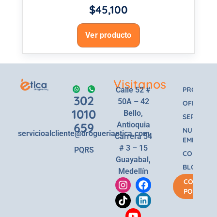
$
45,100
Ver producto
Visitanos
Calle 52 #
PRODUCT
302
50A – 42
OFERTAS
1010
Bello,
SERVICIOS
659
Antioquia
NUESTRA
servicioalcliente@drogueriaetica.com
Carrera 54
EMPRESA
# 3 – 15
PQRS
CONTACT
Guayabal,
BLOG
Medellín
COMPRA
POR