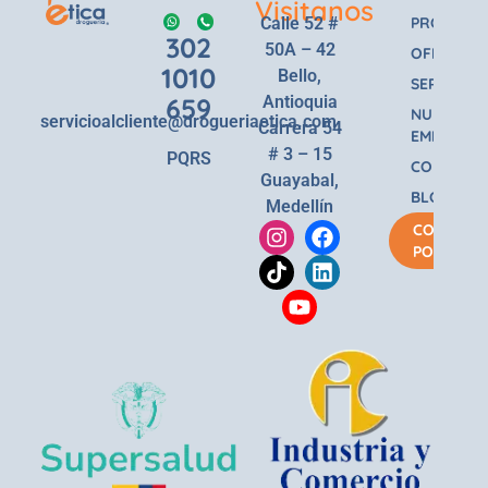
Visitanos
Calle 52 #
PRODUCT
302
50A – 42
OFERTAS
1010
Bello,
SERVICIOS
659
Antioquia
NUESTRA
servicioalcliente@drogueriaetica.com
Carrera 54
EMPRESA
# 3 – 15
PQRS
CONTACT
Guayabal,
BLOG
Medellín
COMPRA
POR