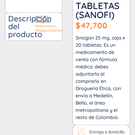
TABLETAS
(SANOFI)
Descripción
SKU
1377
Categorías
$
47,700
del
Medicamentos
,
TRANQUILIZANTES
producto
Sinogan 25 mg, caja x
20 tabletas. Es un
medicamento de
venta con fórmula
médica: debes
adjuntarla al
comprarlo en
Droguería Ética, con
envío a Medellín,
Bello, el área
metropolitana y el
resto de Colombia.
Entrega a domicilio