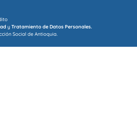
dito
dad
y
Tratamiento de Datos Personales.
cción Social de Antioquia
.