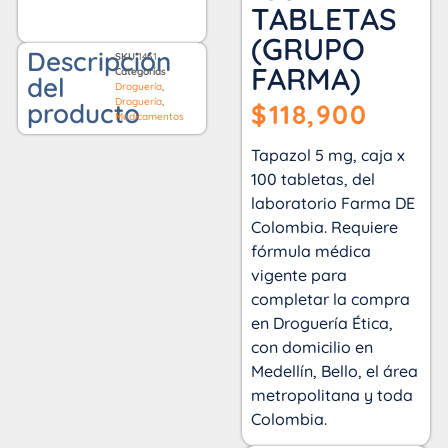
TABLETAS
(GRUPO
Descripción
SKU
1451
FARMA)
Categorías
del
Droguería
,
Droguería
,
producto
$
118,900
Medicamentos
Tapazol 5 mg, caja x
100 tabletas, del
laboratorio Farma DE
Colombia. Requiere
fórmula médica
vigente para
completar la compra
en Droguería Ética,
con domicilio en
Medellín, Bello, el área
metropolitana y toda
Colombia.