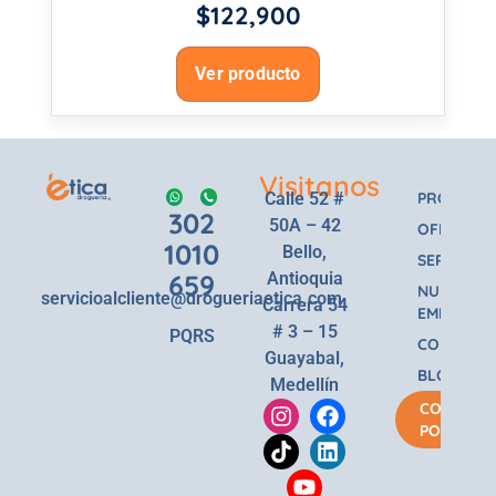
$
122,900
Ver producto
Visitanos
Calle 52 #
PRODUCT
302
50A – 42
OFERTAS
1010
Bello,
SERVICIOS
659
Antioquia
NUESTRA
servicioalcliente@drogueriaetica.com
Carrera 54
EMPRESA
# 3 – 15
PQRS
CONTACT
Guayabal,
BLOG
Medellín
COMPRA
POR