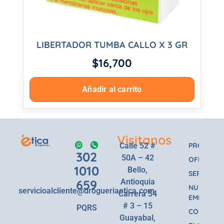
LIBERTADOR TUMBA CALLO X 3 GR
$
16,700
Añadir al carrito
Visitanos
Calle 52 #
PRODUCT
302
50A – 42
OFERTAS
1010
Bello,
SERVICIOS
659
Antioquia
NUESTRA
servicioalcliente@drogueriaetica.com
Carrera 54
EMPRESA
# 3 – 15
PQRS
CONTACT
Guayabal,