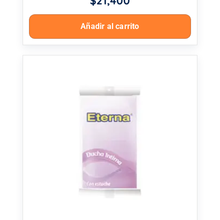
$
21,400
Añadir al carrito