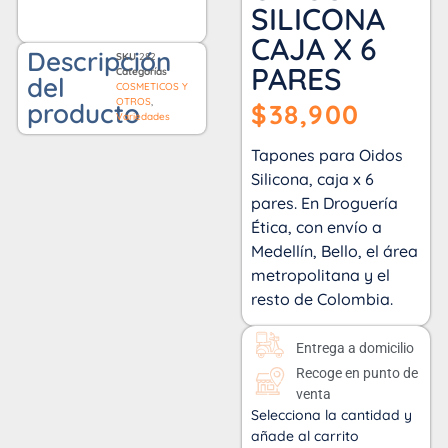
SILICONA
CAJA X 6
Descripción
SKU
282
PARES
Categorías
del
COSMETICOS Y
OTROS
,
producto
$
38,900
Variedades
Tapones para Oidos
Silicona, caja x 6
pares. En Droguería
Ética, con envío a
Medellín, Bello, el área
metropolitana y el
resto de Colombia.
Entrega a domicilio
Recoge en punto de
venta
Selecciona la cantidad y
añade al carrito