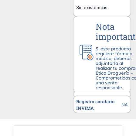
Sin existencias
Nota
important
Si este producto
requiere fórmula
médica, deberás
adjuntarla al
realizar tu compra
Ética Droguería –
Comprometidos c
una venta
responsable.
Registro sanitario
NA
INVIMA