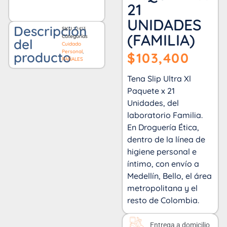
21
UNIDADES
Descripción
SKU
12413
(FAMILIA)
Categorías
del
Cuidado
Personal
,
producto
$
103,400
PAÑALES
Tena Slip Ultra Xl
Paquete x 21
Unidades, del
laboratorio Familia.
En Droguería Ética,
dentro de la línea de
higiene personal e
íntimo, con envío a
Medellín, Bello, el área
metropolitana y el
resto de Colombia.
Entrega a domicilio