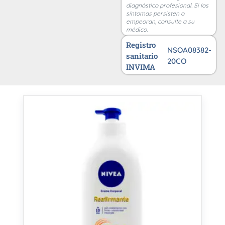
diagnóstico profesional. Si los
síntomas persisten o
empeoran, consulte a su
médico.
Registro
NSOA08382-
sanitario
20CO
INVIMA