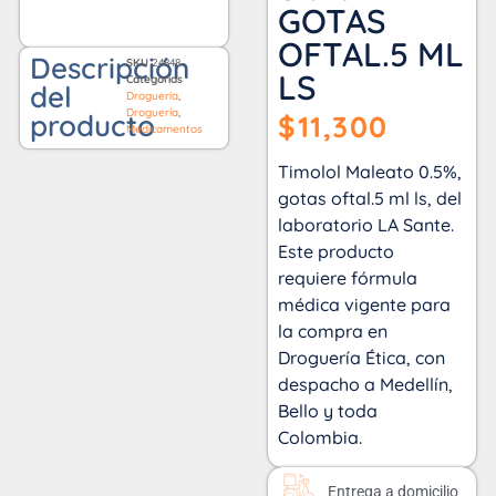
GOTAS
OFTAL.5 ML
Descripción
SKU
24848
LS
Categorías
del
Droguería
,
Droguería
,
producto
$
11,300
Medicamentos
Timolol Maleato 0.5%,
gotas oftal.5 ml ls, del
laboratorio LA Sante.
Este producto
requiere fórmula
médica vigente para
la compra en
Droguería Ética, con
despacho a Medellín,
Bello y toda
Colombia.
Entrega a domicilio