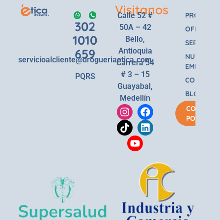
Visitanos
Calle 52 #
PRODUCT
302
50A – 42
OFERTAS
1010
Bello,
SERVICIOS
659
Antioquia
NUESTRA
servicioalcliente@drogueriaetica.com
Carrera 54
EMPRESA
# 3 – 15
PQRS
CONTACT
Guayabal,
BLOG
Medellín
COMPRA
POR