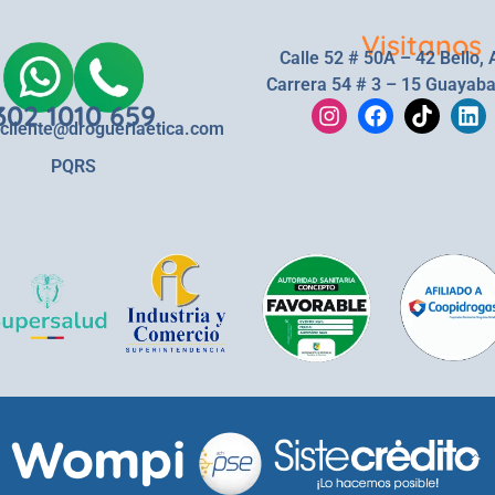
Visitanos
Calle 52 # 50A – 42 Bello, 
Carrera 54 # 3 – 15 Guayaba
302 1010 659
lcliente@drogueriaetica.com
PQRS