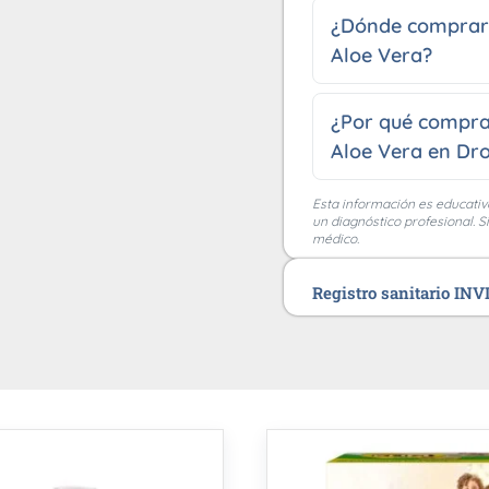
¿Dónde comprar 
Aloe Vera?
¿Por qué compra
Aloe Vera en Dro
Esta información es educativ
un diagnóstico profesional. S
médico.
Registro sanitario IN