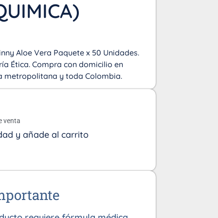
QUIMICA)
nny Aloe Vera Paquete x 50 Unidades.
ía Ética. Compra con domicilio en
rea metropolitana y toda Colombia.
o
e venta
dad y añade al carrito
mportante
oducto requiere fórmula médica,