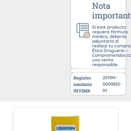
Nota
important
Si este producto
requiere fórmula
médica, deberás
adjuntarla al
realizar tu compra
Ética Droguería –
Comprometidos c
una venta
responsable.
Registro
2019M-
sanitario
0009892-
INVIMA
R1