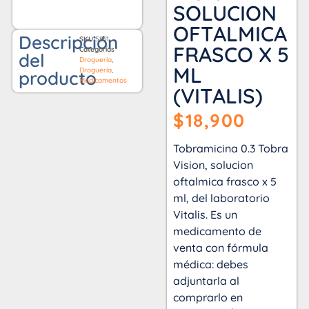
SOLUCION
OFTALMICA
Descripción
SKU
5861
FRASCO X 5
Categorías
del
Droguería
,
ML
Droguería
,
producto
Medicamentos
(VITALIS)
$
18,900
Tobramicina 0.3 Tobra
Vision, solucion
oftalmica frasco x 5
ml, del laboratorio
Vitalis. Es un
medicamento de
venta con fórmula
médica: debes
adjuntarla al
comprarlo en