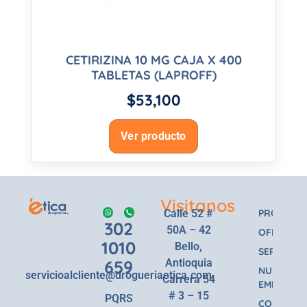
CETIRIZINA 10 MG CAJA X 400
TABLETAS (LAPROFF)
$
53,100
Ver producto
Visitanos
Calle 52 #
PRODUCT
302
50A – 42
OFERTAS
1010
Bello,
SERVICIOS
659
Antioquia
NUESTRA
servicioalcliente@drogueriaetica.com
Carrera 54
EMPRESA
# 3 – 15
PQRS
CONTACT