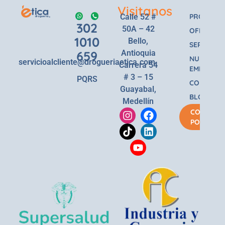
Visitanos
Calle 52 #
PRODUCT
302
50A – 42
OFERTAS
1010
Bello,
SERVICIOS
659
Antioquia
NUESTRA
servicioalcliente@drogueriaetica.com
Carrera 54
EMPRESA
# 3 – 15
PQRS
CONTACT
Guayabal,
BLOG
Medellín
COMPRA
POR