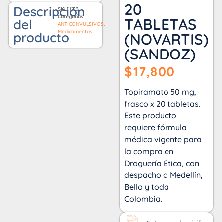
20
Descripción
SKU
1713
Categorías
TABLETAS
del
ANTICONVULSIVOS
,
Medicamentos
producto
(NOVARTIS)
(SANDOZ)
$
17,800
Topiramato 50 mg,
frasco x 20 tabletas.
Este producto
requiere fórmula
médica vigente para
la compra en
Droguería Ética, con
despacho a Medellín,
Bello y toda
Colombia.