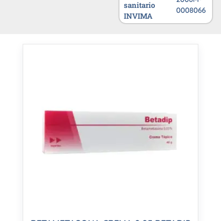
sanitario
0008066
INVIMA