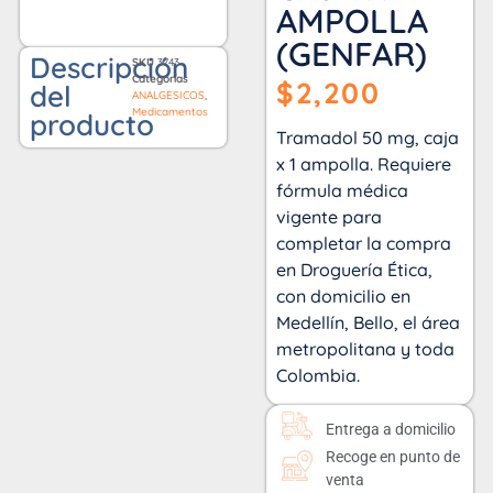
AMPOLLA
(GENFAR)
Descripción
SKU
3743
Categorías
$
2,200
del
ANALGESICOS
,
Medicamentos
producto
Tramadol 50 mg, caja
x 1 ampolla. Requiere
fórmula médica
vigente para
completar la compra
en Droguería Ética,
con domicilio en
Medellín, Bello, el área
metropolitana y toda
Colombia.
Entrega a domicilio
Recoge en punto de
venta