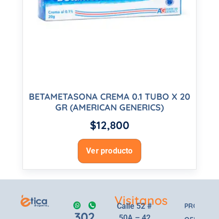
BETAMETASONA CREMA 0.1 TUBO X 20
GR (AMERICAN GENERICS)
$
12,800
Ver producto
Visitanos
Calle 52 #
PRODUCT
302
50A – 42