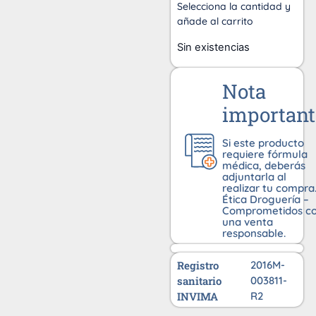
Selecciona la cantidad y
añade al carrito
Sin existencias
Nota
important
Si este producto
requiere fórmula
médica, deberás
adjuntarla al
realizar tu compra
Ética Droguería –
Comprometidos c
una venta
responsable.
Registro
2016M-
sanitario
003811-
INVIMA
R2