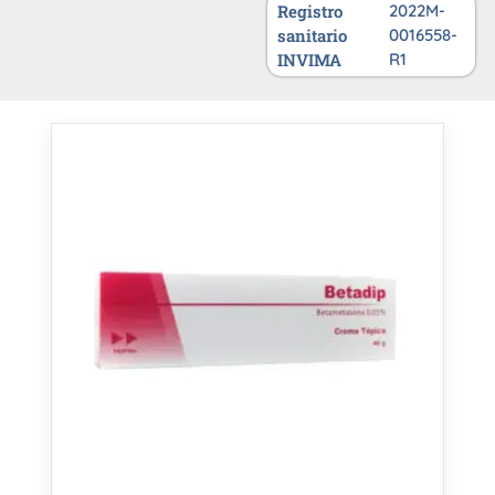
Registro
2022M-
sanitario
0016558-
INVIMA
R1