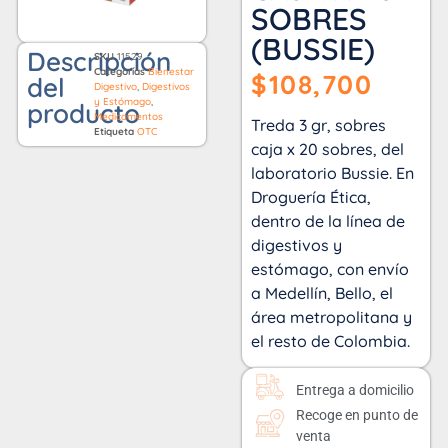
SOBRES
(BUSSIE)
Descripción
SKU
11529
Categorías
Bienestar
$
108,700
del
Digestivo
,
Digestivos
y Estómago
,
producto
Medicamentos
Treda 3 gr, sobres
Etiqueta
OTC
caja x 20 sobres, del
laboratorio Bussie. En
Droguería Ética,
dentro de la línea de
digestivos y
estómago, con envío
a Medellín, Bello, el
área metropolitana y
el resto de Colombia.
Entrega a domicilio
Recoge en punto de
venta