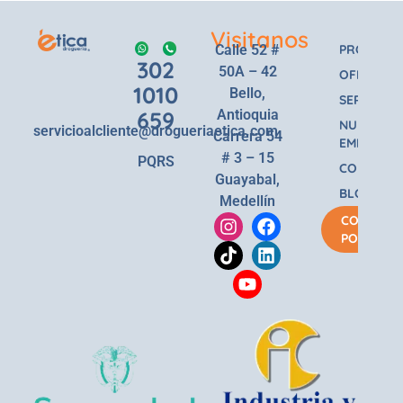
Visitanos
Calle 52 #
PRODUCT
302
50A – 42
OFERTAS
1010
Bello,
SERVICIOS
659
Antioquia
NUESTRA
servicioalcliente@drogueriaetica.com
Carrera 54
EMPRESA
# 3 – 15
PQRS
CONTACT
Guayabal,
BLOG
Medellín
COMPRA
POR