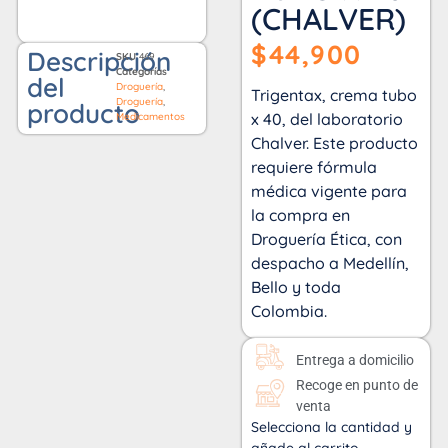
(CHALVER)
$
44,900
Descripción
SKU
469
Categorías
del
Droguería
,
Trigentax, crema tubo
Droguería
,
producto
x 40, del laboratorio
Medicamentos
Chalver. Este producto
requiere fórmula
médica vigente para
la compra en
Droguería Ética, con
despacho a Medellín,
Bello y toda
Colombia.
Entrega a domicilio
Recoge en punto de
venta
Selecciona la cantidad y