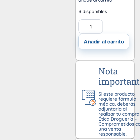
añade al carrito
6 disponibles
Añadir al carrito
Nota
important
Si este producto
requiere fórmula
médica, deberás
adjuntarla al
realizar tu compra
Ética Droguería –
Comprometidos c
una venta
responsable.