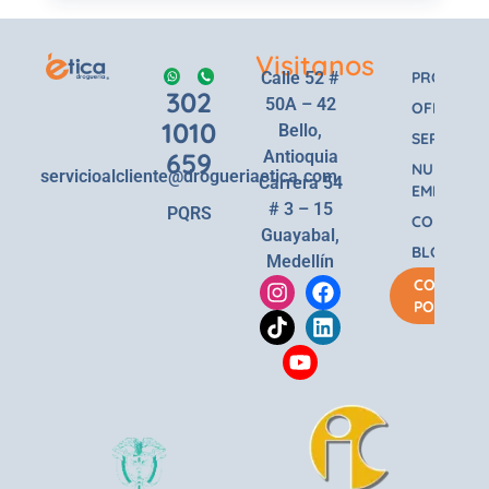
Visitanos
Calle 52 #
PRODUCT
302
50A – 42
OFERTAS
1010
Bello,
SERVICIOS
659
Antioquia
NUESTRA
servicioalcliente@drogueriaetica.com
Carrera 54
EMPRESA
# 3 – 15
PQRS
CONTACT
Guayabal,
BLOG
Medellín
COMPRA
POR