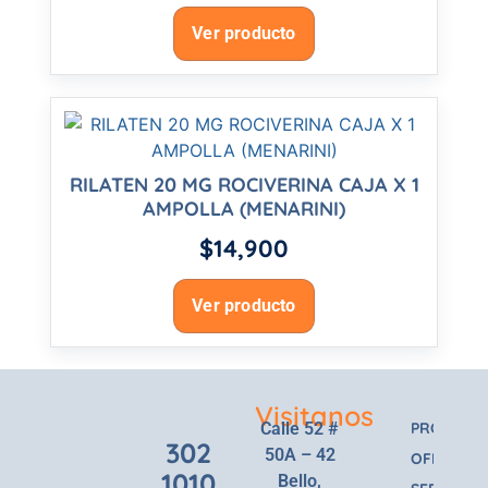
Ver producto
RILATEN 20 MG ROCIVERINA CAJA X 1
AMPOLLA (MENARINI)
$
14,900
Ver producto
Visitanos
Calle 52 #
PRODUCT
302
50A – 42
OFERTAS
1010
Bello,