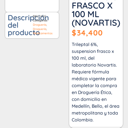
FRASCO X
100 ML
Descripción
SKU
14142
(NOVARTIS)
Categorías
del
Droguería
,
Droguería
,
producto
$
34,400
Medicamentos
Trileptal 6%,
suspension frasco x
100 ml, del
laboratorio Novartis.
Requiere fórmula
médica vigente para
completar la compra
en Droguería Ética,
con domicilio en
Medellín, Bello, el área
metropolitana y toda
Colombia.