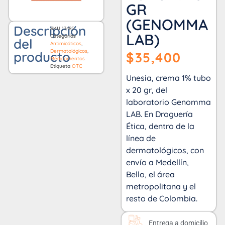
GR
(GENOMMA
Descripción
SKU
13485
LAB)
Categorías
del
Antimicóticos
,
Dermatológicos
,
producto
$
35,400
Medicamentos
Etiqueta
OTC
Unesia, crema 1% tubo
x 20 gr, del
laboratorio Genomma
LAB. En Droguería
Ética, dentro de la
línea de
dermatológicos, con
envío a Medellín,
Bello, el área
metropolitana y el
resto de Colombia.
Entrega a domicilio