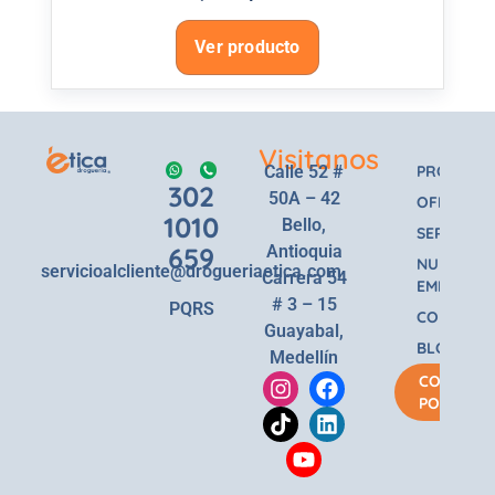
Ver producto
Visitanos
Calle 52 #
PRODUCT
302
50A – 42
OFERTAS
1010
Bello,
SERVICIOS
659
Antioquia
NUESTRA
servicioalcliente@drogueriaetica.com
Carrera 54
EMPRESA
# 3 – 15
PQRS
CONTACT
Guayabal,
BLOG
Medellín
COMPRA
POR