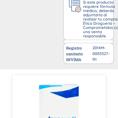
Si este producto
requiere fórmula
médica, deberás
adjuntarla al
realizar tu compra
Ética Droguería –
Comprometidos c
una venta
responsable.
Registro
2014M-
sanitario
0003327-
INVIMA
R1