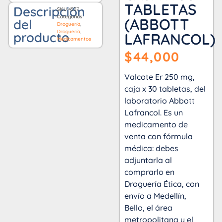
TABLETAS
Descripción
SKU
4537
Categorías
(ABBOTT
del
Droguería
,
Droguería
,
producto
LAFRANCOL)
Medicamentos
$
44,000
Valcote Er 250 mg,
caja x 30 tabletas, del
laboratorio Abbott
Lafrancol. Es un
medicamento de
venta con fórmula
médica: debes
adjuntarla al
comprarlo en
Droguería Ética, con
envío a Medellín,
Bello, el área
metropolitana y el