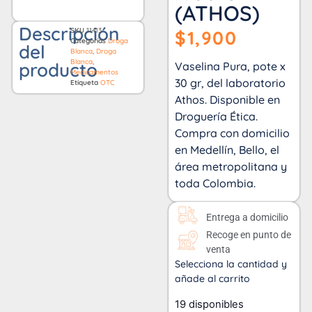
(ATHOS)
Descripción
SKU
11413
$
1,900
Categorías
Droga
del
Blanca
,
Droga
Blanca
,
producto
Vaselina Pura, pote x
Medicamentos
30 gr, del laboratorio
Etiqueta
OTC
Athos. Disponible en
Droguería Ética.
Compra con domicilio
en Medellín, Bello, el
área metropolitana y
toda Colombia.
Entrega a domicilio
Recoge en punto de
venta
Selecciona la cantidad y
añade al carrito
19 disponibles