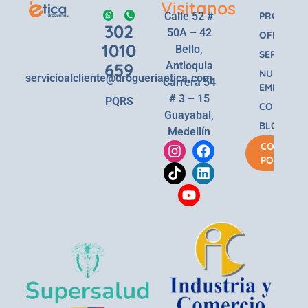
Visitanos
Calle 52 #
PRODUCT
302
50A – 42
OFERTAS
1010
Bello,
SERVICIOS
659
Antioquia
NUESTRA
servicioalcliente@drogueriaetica.com
Carrera 54
EMPRESA
# 3 – 15
PQRS
CONTACT
Guayabal,
BLOG
Medellín
COMPRA
POR