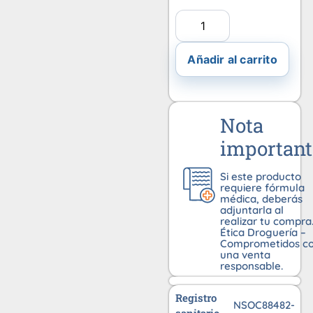
Añadir al carrito
Nota
important
Si este producto
requiere fórmula
médica, deberás
adjuntarla al
realizar tu compra
Ética Droguería –
Comprometidos c
una venta
responsable.
Registro
NSOC88482-