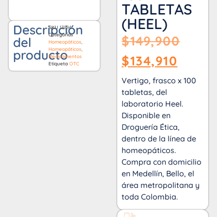
TABLETAS
(HEEL)
Descripción
SKU
13884
Categorías
$
149,900
del
Homeopáticos
,
Homeopáticos
,
producto
$
134,910
Medicamentos
Etiqueta
OTC
Vertigo, frasco x 100
tabletas, del
laboratorio Heel.
Disponible en
Droguería Ética,
dentro de la línea de
homeopáticos.
Compra con domicilio
en Medellín, Bello, el
área metropolitana y
toda Colombia.