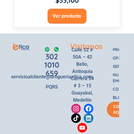
$
53,100
Ver producto
Visitanos
Calle 52 #
PRODUCT
302
50A – 42
OFERTAS
1010
Bello,
SERVICIOS
659
Antioquia
NUESTRA
servicioalcliente@drogueriaetica.com
Carrera 54
EMPRESA
# 3 – 15
PQRS
CONTACT
Guayabal,
BLOG
Medellín
COMPRA
POR