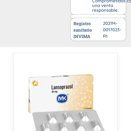
Comprometidos c
una venta
responsable.
Registro
2021M-
sanitario
0017023-
INVIMA
R1