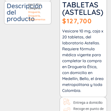
TABLETAS
Descripción
SKU
22792
Categorías
(ASTELLAS)
del
Droguería
,
Droguería
,
producto
$
127,700
Medicamentos
Vesicare 10 mg, caja x
20 tabletas, del
laboratorio Astellas.
Requiere fórmula
médica vigente para
completar la compra
en Droguería Ética,
con domicilio en
Medellín, Bello, el área
metropolitana y toda
Colombia.
Entrega a domicilio
Recoge en punto de