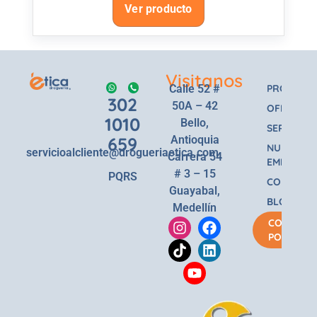
Ver producto
Visitanos
Calle 52 #
PRODUCT
302
50A – 42
OFERTAS
1010
Bello,
SERVICIOS
659
Antioquia
NUESTRA
servicioalcliente@drogueriaetica.com
Carrera 54
EMPRESA
# 3 – 15
PQRS
CONTACT
Guayabal,
BLOG
Medellín
COMPRA
POR