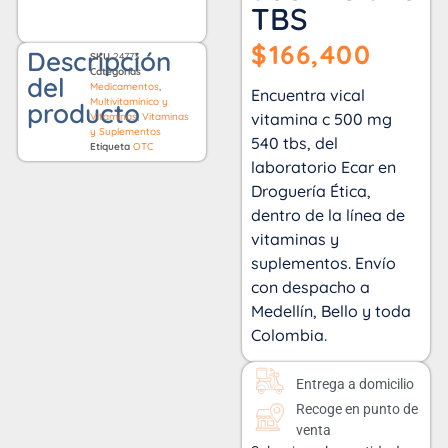
TBS
$
166,400
Descripción
SKU
24773
Categorías
del
Medicamentos
,
Encuentra vical
Multivitamínico y
producto
vitamina c 500 mg
Vitaminas
,
Vitaminas
y Suplementos
540 tbs, del
Etiqueta
OTC
laboratorio Ecar en
Droguería Ética,
dentro de la línea de
vitaminas y
suplementos. Envío
con despacho a
Medellín, Bello y toda
Colombia.
Entrega a domicilio
Recoge en punto de
venta