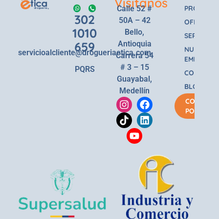
Visitanos
Calle 52 #
PRODUCT
302
50A – 42
OFERTAS
1010
Bello,
SERVICIOS
659
Antioquia
NUESTRA
servicioalcliente@drogueriaetica.com
Carrera 54
EMPRESA
# 3 – 15
PQRS
CONTACT
Guayabal,
BLOG
Medellín
COMPRA
POR