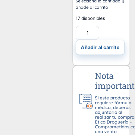
Selecciona la cantidad y
añade al carrito
17 disponibles
Añadir al carrito
Nota
important
Si este producto
requiere fórmula
médica, deberás
adjuntarla al
realizar tu compra
Ética Droguería –
Comprometidos c
una venta