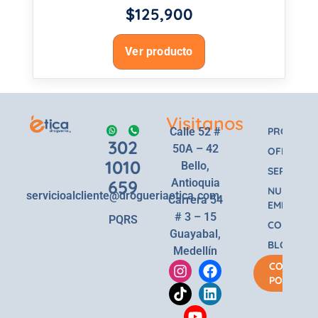
$
125,900
Ver producto
Visitanos
Calle 52 #
PRODUCT
302
50A – 42
OFERTAS
1010
Bello,
SERVICIOS
659
Antioquia
NUESTRA
servicioalcliente@drogueriaetica.com
Carrera 54
EMPRESA
# 3 – 15
PQRS
CONTACT
Guayabal,
BLOG
Medellín
COMPRA
POR