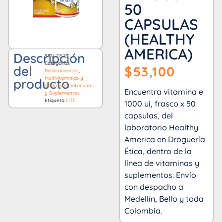
50
CAPSULAS
(HEALTHY
AMERICA)
Descripción
SKU
11573
Categorías
del
$
53,100
Medicamentos
,
Multivitamínico y
producto
Vitaminas
,
Vitaminas
Encuentra vitamina e
y Suplementos
Etiqueta
OTC
1000 ui, frasco x 50
capsulas, del
laboratorio Healthy
America en Droguería
Ética, dentro de la
línea de vitaminas y
suplementos. Envío
con despacho a
Medellín, Bello y toda
Colombia.