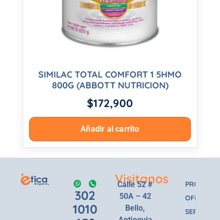
SIMILAC TOTAL COMFORT 1 5HMO
800G (ABBOTT NUTRICION)
$
172,900
Añadir al carrito
Visitanos
Calle 52 #
PRODUCT
302
50A – 42
OFERTAS
1010
Bello,
SERVICIOS
Antioquia