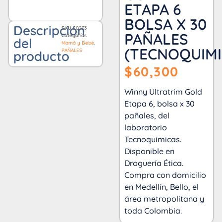
ETAPA 6
BOLSA X 30
Descripción
SKU
20233
PAÑALES
Categorías
del
Mamá y Bebé
,
(TECNOQUIMI
PAÑALES
producto
$
60,300
Winny Ultratrim Gold
Etapa 6, bolsa x 30
pañales, del
laboratorio
Tecnoquimicas.
Disponible en
Droguería Ética.
Compra con domicilio
en Medellín, Bello, el
área metropolitana y
toda Colombia.